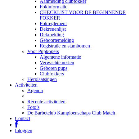
Aanmelding clubfokker
Fokinformatie
CHECKLIST VOOR DE BEGINNENDE
FOKKER
Fokreglement
Dekreuenlijst
Dekmelding
Geboortemelding
Registratie en stambomen
Voor Pupkopers
Algemene informatie
Verwachte nesten
Geboren pups
Clubfokkers
Herplaatsingen
Activiteiten
Agenda
Recente activiteiten
Foto’s
De Barbetclub Kampioenschaps Club Match
Contact
Inloggen