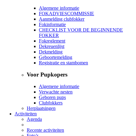
Algemene informatie
FOKADVIESCOMMISSIE
Aanmelding clubfokker
Fokinformatie
CHECKLIST VOOR DE BEGINNENDE
FOKKER
Fokreglement
Dekreuenlijst
Dekmelding
Geboortemelding
Registratie en stambomen
Voor Pupkopers
Algemene informatie
Verwachte nesten
Geboren pups
Clubfokkers
Herplaatsingen
Activiteiten
Agenda
Recente activiteiten
Foto’s