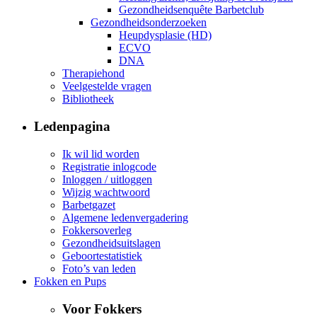
Gezondheidsenquête Barbetclub
Gezondheidsonderzoeken
Heupdysplasie (HD)
ECVO
DNA
Therapiehond
Veelgestelde vragen
Bibliotheek
Ledenpagina
Ik wil lid worden
Registratie inlogcode
Inloggen / uitloggen
Wijzig wachtwoord
Barbetgazet
Algemene ledenvergadering
Fokkersoverleg
Gezondheidsuitslagen
Geboortestatistiek
Foto’s van leden
Fokken en Pups
Voor Fokkers