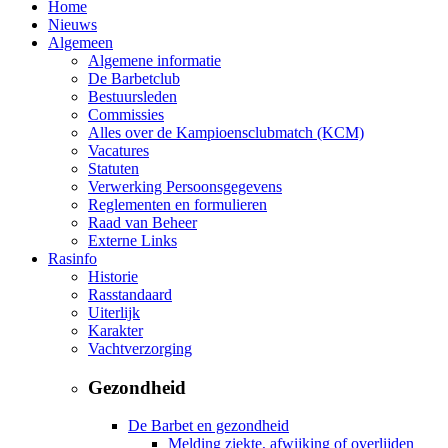
Home
Nieuws
Algemeen
Algemene informatie
De Barbetclub
Bestuursleden
Commissies
Alles over de Kampioensclubmatch (KCM)
Vacatures
Statuten
Verwerking Persoonsgegevens
Reglementen en formulieren
Raad van Beheer
Externe Links
Rasinfo
Historie
Rasstandaard
Uiterlijk
Karakter
Vachtverzorging
Gezondheid
De Barbet en gezondheid
Melding ziekte, afwijking of overlijden