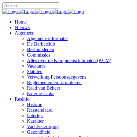
Home
Nieuws
Algemeen
Algemene informatie
De Barbetclub
Bestuursleden
Commissies
Alles over de Kampioensclubmatch (KCM)
Vacatures
Statuten
Verwerking Persoonsgegevens
Reglementen en formulieren
Raad van Beheer
Externe Links
Rasinfo
Historie
Rasstandaard
Uiterlijk
Karakter
Vachtverzorging
Gezondheid