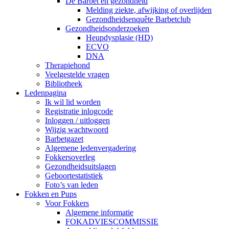
De Barbet en gezondheid
Melding ziekte, afwijking of overlijden
Gezondheidsenquête Barbetclub
Gezondheidsonderzoeken
Heupdysplasie (HD)
ECVO
DNA
Therapiehond
Veelgestelde vragen
Bibliotheek
Ledenpagina
Ik wil lid worden
Registratie inlogcode
Inloggen / uitloggen
Wijzig wachtwoord
Barbetgazet
Algemene ledenvergadering
Fokkersoverleg
Gezondheidsuitslagen
Geboortestatistiek
Foto’s van leden
Fokken en Pups
Voor Fokkers
Algemene informatie
FOKADVIESCOMMISSIE