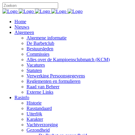
Home
Nieuws
Algemeen
Algemene informatie
De Barbetclub
Bestuursleden
Commissies
Alles over de Kampioensclubmatch (KCM)
Vacatures
Statuten
Verwerking Persoonsgegevens
Reglementen en formulieren
Raad van Beheer
Externe Links
Rasinfo
Historie
Rasstandaard
Uiterlijk
Karakter
Vachtverzorging
Gezondheid