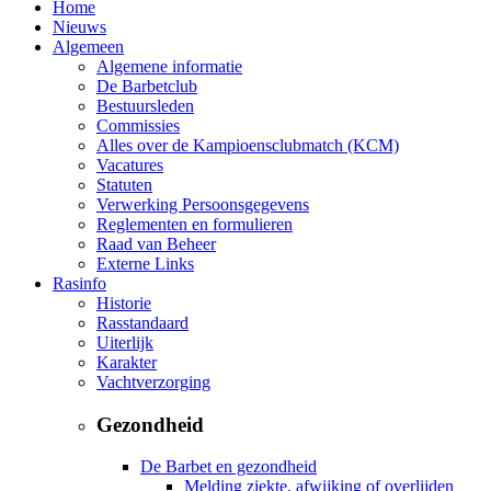
Home
Nieuws
Algemeen
Algemene informatie
De Barbetclub
Bestuursleden
Commissies
Alles over de Kampioensclubmatch (KCM)
Vacatures
Statuten
Verwerking Persoonsgegevens
Reglementen en formulieren
Raad van Beheer
Externe Links
Rasinfo
Historie
Rasstandaard
Uiterlijk
Karakter
Vachtverzorging
Gezondheid
De Barbet en gezondheid
Melding ziekte, afwijking of overlijden