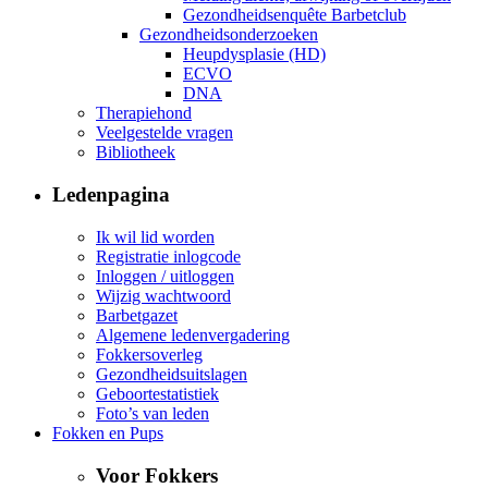
Gezondheidsenquête Barbetclub
Gezondheidsonderzoeken
Heupdysplasie (HD)
ECVO
DNA
Therapiehond
Veelgestelde vragen
Bibliotheek
Ledenpagina
Ik wil lid worden
Registratie inlogcode
Inloggen / uitloggen
Wijzig wachtwoord
Barbetgazet
Algemene ledenvergadering
Fokkersoverleg
Gezondheidsuitslagen
Geboortestatistiek
Foto’s van leden
Fokken en Pups
Voor Fokkers