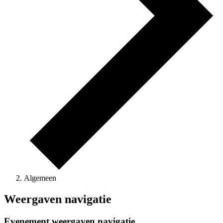
Algemeen
Evenementen
Weergaven navigatie
Evenement weergaven navigatie