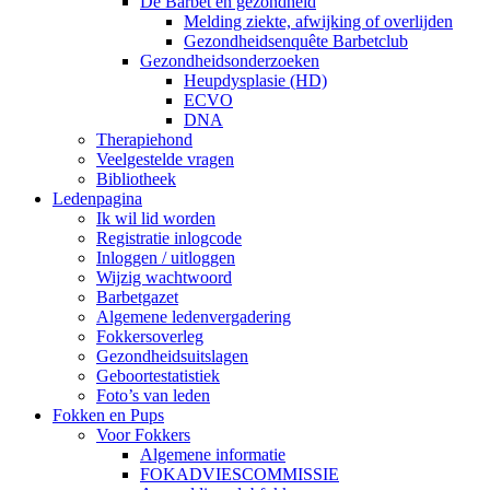
De Barbet en gezondheid
Melding ziekte, afwijking of overlijden
Gezondheidsenquête Barbetclub
Gezondheidsonderzoeken
Heupdysplasie (HD)
ECVO
DNA
Therapiehond
Veelgestelde vragen
Bibliotheek
Ledenpagina
Ik wil lid worden
Registratie inlogcode
Inloggen / uitloggen
Wijzig wachtwoord
Barbetgazet
Algemene ledenvergadering
Fokkersoverleg
Gezondheidsuitslagen
Geboortestatistiek
Foto’s van leden
Fokken en Pups
Voor Fokkers
Algemene informatie
FOKADVIESCOMMISSIE