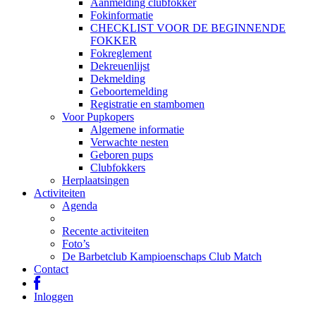
Aanmelding clubfokker
Fokinformatie
CHECKLIST VOOR DE BEGINNENDE
FOKKER
Fokreglement
Dekreuenlijst
Dekmelding
Geboortemelding
Registratie en stambomen
Voor Pupkopers
Algemene informatie
Verwachte nesten
Geboren pups
Clubfokkers
Herplaatsingen
Activiteiten
Agenda
Recente activiteiten
Foto’s
De Barbetclub Kampioenschaps Club Match
Contact
Inloggen