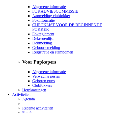
Algemene informatie
FOKADVIESCOMMISSIE
Aanmelding clubfokker
Fokinformatie
CHECKLIST VOOR DE BEGINNENDE
FOKKER
Fokreglement
Dekreuenlijst
Dekmelding
Geboortemelding
Registratie en stambomen
Voor Pupkopers
Algemene informatie
Verwachte nesten
Geboren pups
Clubfokkers
Herplaatsingen
Activiteiten
Agenda
Recente activiteiten
Foto’s