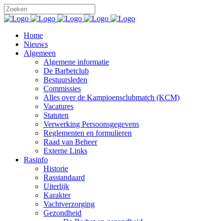
Home
Nieuws
Algemeen
Algemene informatie
De Barbetclub
Bestuursleden
Commissies
Alles over de Kampioensclubmatch (KCM)
Vacatures
Statuten
Verwerking Persoonsgegevens
Reglementen en formulieren
Raad van Beheer
Externe Links
Rasinfo
Historie
Rasstandaard
Uiterlijk
Karakter
Vachtverzorging
Gezondheid