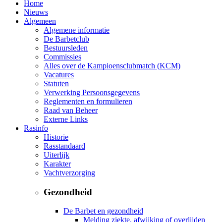
Home
Nieuws
Algemeen
Algemene informatie
De Barbetclub
Bestuursleden
Commissies
Alles over de Kampioensclubmatch (KCM)
Vacatures
Statuten
Verwerking Persoonsgegevens
Reglementen en formulieren
Raad van Beheer
Externe Links
Rasinfo
Historie
Rasstandaard
Uiterlijk
Karakter
Vachtverzorging
Gezondheid
De Barbet en gezondheid
Melding ziekte, afwijking of overlijden