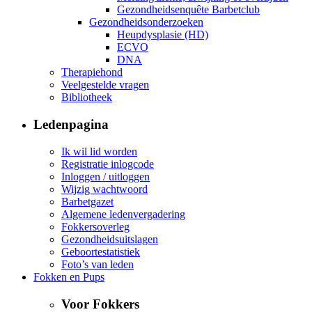
Gezondheidsenquête Barbetclub
Gezondheidsonderzoeken
Heupdysplasie (HD)
ECVO
DNA
Therapiehond
Veelgestelde vragen
Bibliotheek
Ledenpagina
Ik wil lid worden
Registratie inlogcode
Inloggen / uitloggen
Wijzig wachtwoord
Barbetgazet
Algemene ledenvergadering
Fokkersoverleg
Gezondheidsuitslagen
Geboortestatistiek
Foto’s van leden
Fokken en Pups
Voor Fokkers