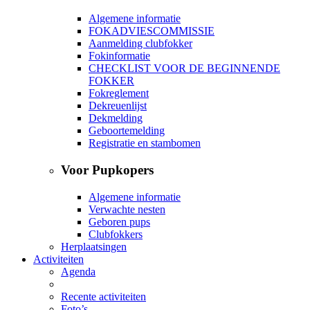
Algemene informatie
FOKADVIESCOMMISSIE
Aanmelding clubfokker
Fokinformatie
CHECKLIST VOOR DE BEGINNENDE
FOKKER
Fokreglement
Dekreuenlijst
Dekmelding
Geboortemelding
Registratie en stambomen
Voor Pupkopers
Algemene informatie
Verwachte nesten
Geboren pups
Clubfokkers
Herplaatsingen
Activiteiten
Agenda
Recente activiteiten
Foto’s