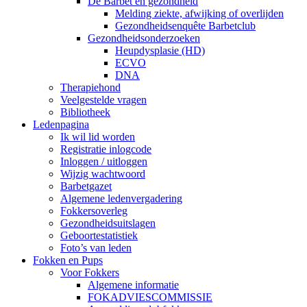
De Barbet en gezondheid
Melding ziekte, afwijking of overlijden
Gezondheidsenquête Barbetclub
Gezondheidsonderzoeken
Heupdysplasie (HD)
ECVO
DNA
Therapiehond
Veelgestelde vragen
Bibliotheek
Ledenpagina
Ik wil lid worden
Registratie inlogcode
Inloggen / uitloggen
Wijzig wachtwoord
Barbetgazet
Algemene ledenvergadering
Fokkersoverleg
Gezondheidsuitslagen
Geboortestatistiek
Foto’s van leden
Fokken en Pups
Voor Fokkers
Algemene informatie
FOKADVIESCOMMISSIE