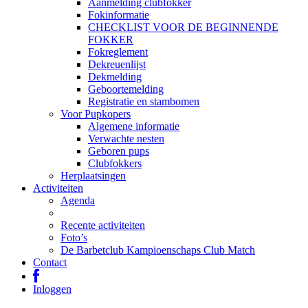
Aanmelding clubfokker
Fokinformatie
CHECKLIST VOOR DE BEGINNENDE
FOKKER
Fokreglement
Dekreuenlijst
Dekmelding
Geboortemelding
Registratie en stambomen
Voor Pupkopers
Algemene informatie
Verwachte nesten
Geboren pups
Clubfokkers
Herplaatsingen
Activiteiten
Agenda
Recente activiteiten
Foto’s
De Barbetclub Kampioenschaps Club Match
Contact
Inloggen