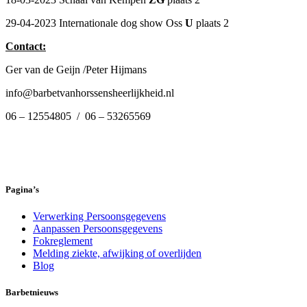
29-04-2023 Internationale dog show Oss
U
plaats 2
Contact:
Ger van de Geijn /Peter Hijmans
info@barbetvanhorssensheerlijkheid.nl
06 – 12554805 / 06 – 53265569
Pagina’s
Verwerking Persoonsgegevens
Aanpassen Persoonsgegevens
Fokreglement
Melding ziekte, afwijking of overlijden
Blog
Barbetnieuws