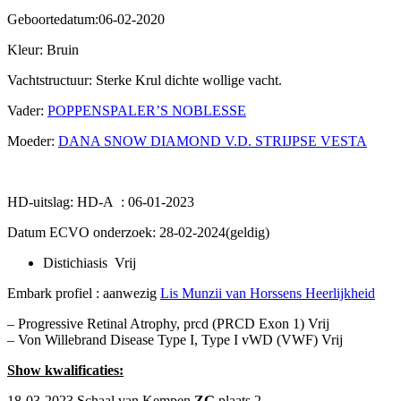
Geboortedatum:06-02-2020
Kleur: Bruin
Vachtstructuur: Sterke Krul dichte wollige vacht.
Vader:
POPPENSPALER’S NOBLESSE
Moeder:
DANA SNOW DIAMOND V.D. STRIJPSE VESTA
HD-uitslag: HD-A : 06-01-2023
Datum ECVO onderzoek: 28-02-2024(geldig)
Distichiasis Vrij
Embark profiel : aanwezig
Lis Munzii van Horssens Heerlijkheid
– Progressive Retinal Atrophy, prcd (PRCD Exon 1) Vrij
– Von Willebrand Disease Type I, Type I vWD (VWF) Vrij
Show kwalificaties:
18-03-2023 Schaal van Kempen
ZG
plaats 2