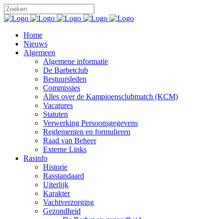
Home
Nieuws
Algemeen
Algemene informatie
De Barbetclub
Bestuursleden
Commissies
Alles over de Kampioensclubmatch (KCM)
Vacatures
Statuten
Verwerking Persoonsgegevens
Reglementen en formulieren
Raad van Beheer
Externe Links
Rasinfo
Historie
Rasstandaard
Uiterlijk
Karakter
Vachtverzorging
Gezondheid