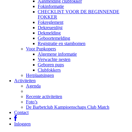
Aanmelding clubfokker
Fokinformatie
CHECKLIST VOOR DE BEGINNENDE
FOKKER
Fokreglement
Dekreuenlijst
Dekmelding
Geboortemelding
Registratie en stambomen
Voor Pupkopers
Algemene informatie
Verwachte nesten
Geboren pups
Clubfokkers
Herplaatsingen
Activiteiten
Agenda
Recente activiteiten
Foto’s
De Barbetclub Kampioenschaps Club Match
Contact
Inloggen