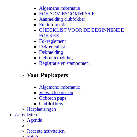
Algemene informatie
FOKADVIESCOMMISSIE
Aanmelding clubfokker
Fokinformatie
CHECKLIST VOOR DE BEGINNENDE
FOKKER
Fokreglement
Dekreuenlijst
Dekmelding
Geboortemelding
Registratie en stambomen
Voor Pupkopers
Algemene informatie
Verwachte nesten
Geboren pups
Clubfokkers
Herplaatsingen
Activiteiten
Agenda
Recente activiteiten
Foto’s