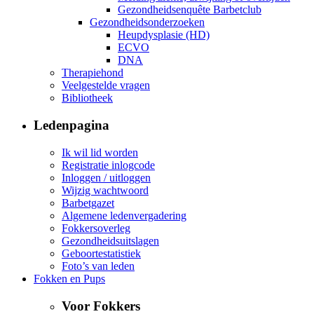
Gezondheidsenquête Barbetclub
Gezondheidsonderzoeken
Heupdysplasie (HD)
ECVO
DNA
Therapiehond
Veelgestelde vragen
Bibliotheek
Ledenpagina
Ik wil lid worden
Registratie inlogcode
Inloggen / uitloggen
Wijzig wachtwoord
Barbetgazet
Algemene ledenvergadering
Fokkersoverleg
Gezondheidsuitslagen
Geboortestatistiek
Foto’s van leden
Fokken en Pups
Voor Fokkers