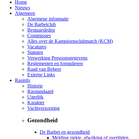
Home
Nieuws
Algemeen
Algemene informatie
De Barbetclub
Bestuursleden
Commissies
Alles over de Kampioensclubmatch (KCM)
Vacatures
Statuten
Verwerking Persoonsgegevens
Reglementen en formulieren
Raad van Beheer
Externe Links
Rasinfo
Historie
Rasstandaard
Uiterlijk
Karakter
Vachtverzorging
Gezondheid
De Barbet en gezondheid
Melding ziekte, afwijking of overlijden