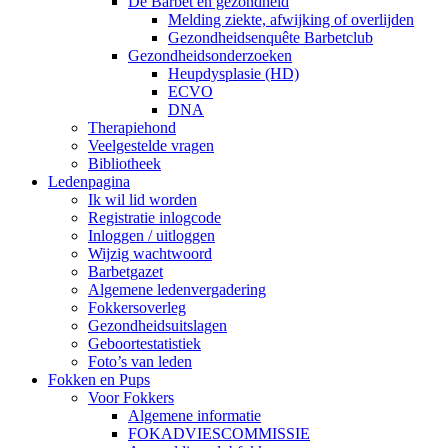
De Barbet en gezondheid
Melding ziekte, afwijking of overlijden
Gezondheidsenquête Barbetclub
Gezondheidsonderzoeken
Heupdysplasie (HD)
ECVO
DNA
Therapiehond
Veelgestelde vragen
Bibliotheek
Ledenpagina
Ik wil lid worden
Registratie inlogcode
Inloggen / uitloggen
Wijzig wachtwoord
Barbetgazet
Algemene ledenvergadering
Fokkersoverleg
Gezondheidsuitslagen
Geboortestatistiek
Foto’s van leden
Fokken en Pups
Voor Fokkers
Algemene informatie
FOKADVIESCOMMISSIE