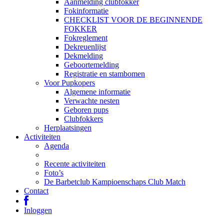
Aanmelding clubfokker
Fokinformatie
CHECKLIST VOOR DE BEGINNENDE
FOKKER
Fokreglement
Dekreuenlijst
Dekmelding
Geboortemelding
Registratie en stambomen
Voor Pupkopers
Algemene informatie
Verwachte nesten
Geboren pups
Clubfokkers
Herplaatsingen
Activiteiten
Agenda
Recente activiteiten
Foto’s
De Barbetclub Kampioenschaps Club Match
Contact
Inloggen