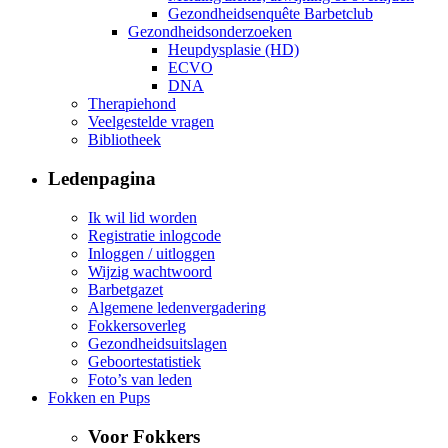
Gezondheidsenquête Barbetclub
Gezondheidsonderzoeken
Heupdysplasie (HD)
ECVO
DNA
Therapiehond
Veelgestelde vragen
Bibliotheek
Ledenpagina
Ik wil lid worden
Registratie inlogcode
Inloggen / uitloggen
Wijzig wachtwoord
Barbetgazet
Algemene ledenvergadering
Fokkersoverleg
Gezondheidsuitslagen
Geboortestatistiek
Foto’s van leden
Fokken en Pups
Voor Fokkers