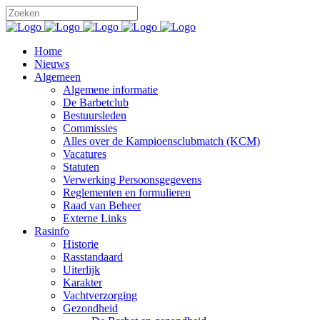
Home
Nieuws
Algemeen
Algemene informatie
De Barbetclub
Bestuursleden
Commissies
Alles over de Kampioensclubmatch (KCM)
Vacatures
Statuten
Verwerking Persoonsgegevens
Reglementen en formulieren
Raad van Beheer
Externe Links
Rasinfo
Historie
Rasstandaard
Uiterlijk
Karakter
Vachtverzorging
Gezondheid