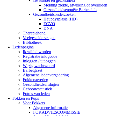
De Barbet en gezondheid
Melding ziekte, afwijking of overlijden
Gezondheidsenquête Barbetclub
Gezondheidsonderzoeken
Heupdysplasie (HD)
ECVO
DNA
Therapiehond
Veelgestelde vragen
Bibliotheek
Ledenpagina
Ik wil lid worden
Registratie inlogcode
Inloggen / uitloggen
Wijzig wachtwoord
Barbetgazet
Algemene ledenvergadering
Fokkersoverleg
Gezondheidsuitslagen
Geboortestatistiek
Foto’s van leden
Fokken en Pups
Voor Fokkers
Algemene informatie
FOKADVIESCOMMISSIE