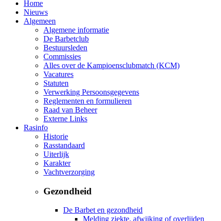
Home
Nieuws
Algemeen
Algemene informatie
De Barbetclub
Bestuursleden
Commissies
Alles over de Kampioensclubmatch (KCM)
Vacatures
Statuten
Verwerking Persoonsgegevens
Reglementen en formulieren
Raad van Beheer
Externe Links
Rasinfo
Historie
Rasstandaard
Uiterlijk
Karakter
Vachtverzorging
Gezondheid
De Barbet en gezondheid
Melding ziekte, afwijking of overlijden