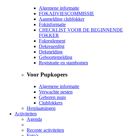
Algemene informatie
FOKADVIESCOMMISSIE
Aanmelding clubfokker
Fokinformatie
CHECKLIST VOOR DE BEGINNENDE
FOKKER
Fokreglement
Dekreuenlijst
Dekmelding
Geboortemelding
Registratie en stambomen
Voor Pupkopers
Algemene informatie
Verwachte nesten
Geboren pups
Clubfokkers
Herplaatsingen
Activiteiten
Agenda
Recente activiteiten
Foto’s